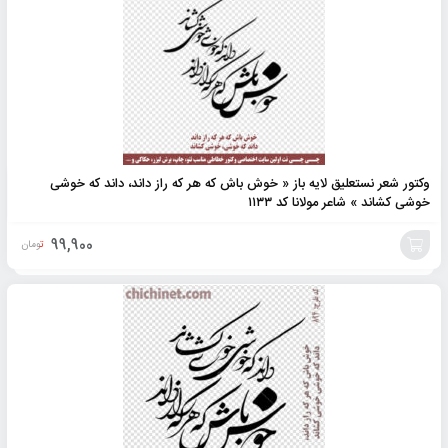
وکتور شعر نستعلیق لایه باز « خوش باش که هر که راز داند، داند که خوشی
خوشی کشاند » شاعر مولانا کد ۱۱۳۳
99,900
تومان
افزودن
به
سبد