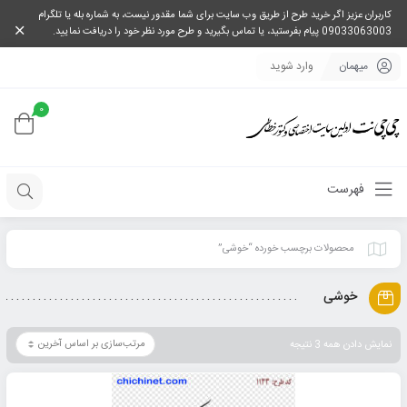
کاربران عزیز اگر خرید طرح از طریق وب سایت برای شما مقدور نیست، به شماره بله یا تلگرام
09033063003 پیام بفرستید، یا تماس بگیرید و طرح مورد نظر خود را دریافت نمایید.
میهمان
وارد شوید
0
فهرست
محصولات برچسب خورده “خوشی”
خوشی
نمایش دادن همه 3 نتیجه