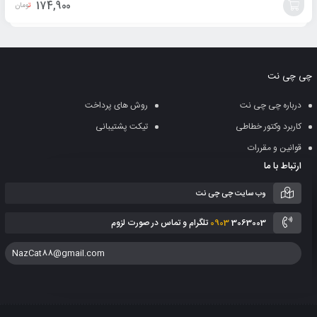
174,900
تومان
افزودن
به
چی چی نت
سبد
درباره چی چی نت
روش های پرداخت
کاربرد وکتور خطاطی
تیکت پشتیبانی
قوانین و مقررات
ارتباط با ما
وب سایت چی چی نت
3063003 تلگرام و تماس در صورت لزوم
0903
NazCat88@gmail.com