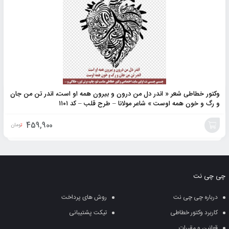
وکتور خطاطی شعر « اندر دل من درون و بیرون همه او است، اندر تن من جان
و رگ و خون همه اوست » شاعر مولانا – طرح قلب – کد ۱۱۰۱
459,900
تومان
افزودن
به
چی چی نت
سبد
درباره چی چی نت
روش های پرداخت
کاربرد وکتور خطاطی
تیکت پشتیبانی
قوانین و مقررات