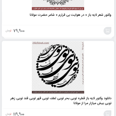
وکتور شعر لایه باز « در هوایت بی قرارم » شاعر حضرت مولانا
79,900
تومان
افزودن
به
سبد
دانلود وکتور لایه باز قطره تویی بحر تویی لطف تویی قهر تویی قند تویی زهر
تویی بیش میازار مرا از مولانا
119,900
تومان