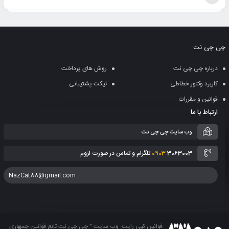
افزودن
به
چی چی نت
سبد
درباره چی چی نت
روش های پرداخت
کاربرد وکتور خطاطی
تیکت پشتیبانی
قوانین و مقررات
ارتباط با ما
وب سایت چی چی نت
3063003 تلگرام و تماس در صورت لزوم
0903
NazCat88@gmail.com
قوانین کپی رایت: وب سایت ” چی چی نت تابع قوانین جمهوری