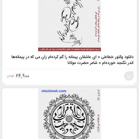
دانلود وکتور خطاطی « ای عاشقان پیمانه را گم کرده‌ام زان می که در پیمانه‌ها
اندر نگنجد خورده‌ام » شاعر حضرت مولانا
64,900
تومان
افزودن
به
سبد