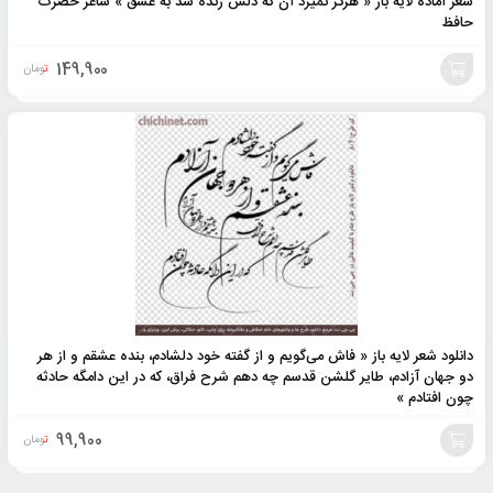
شعر آماده لایه باز « هرگز نمیرد آن که دلش زنده شد به عشق » شاعر حضرت
حافظ
149,900
تومان
افزودن
به
سبد
دانلود شعر لایه باز « فاش می‌گویم و از گفته خود دلشادم، بنده عشقم و از هر
دو جهان آزادم، طایر گلشن قدسم چه دهم شرح فراق، که در این دامگه حادثه
چون افتادم »
99,900
تومان
افزودن