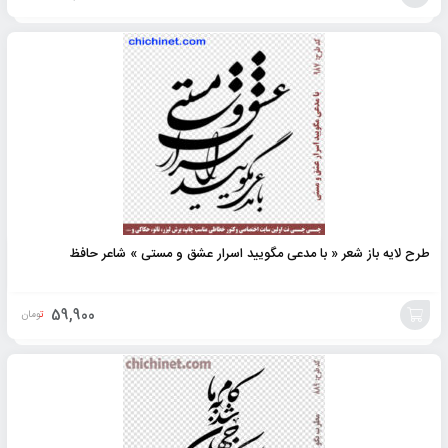
افزودن
به
سبد
طرح لایه باز شعر « با مدعی مگویید اسرار عشق و مستی » شاعر حافظ
59,900
تومان
افزودن
به
سبد