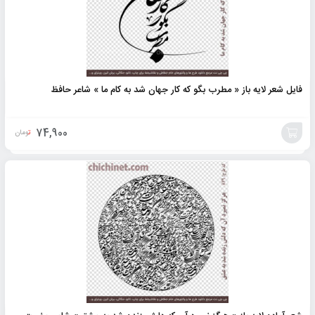
فایل شعر لایه باز « مطرب بگو که کار جهان شد به کام ما » شاعر حافظ
74,900
تومان
افزودن
به
سبد