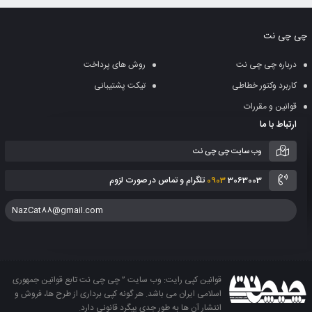
به
چی چی نت
سبد
درباره چی چی نت
روش های پرداخت
کاربرد وکتور خطاطی
تیکت پشتیبانی
قوانین و مقررات
ارتباط با ما
وب سایت چی چی نت
3063003 تلگرام و تماس در صورت لزوم
0903
NazCat88@gmail.com
قوانین کپی رایت: وب سایت ” چی چی نت تابع قوانین جمهوری
اسلامی ایران می باشد. هر گونه کپی برداری از طرح ها، فروش و
انتشار آن ها به طور جدی پیگرد قانونی دارد.