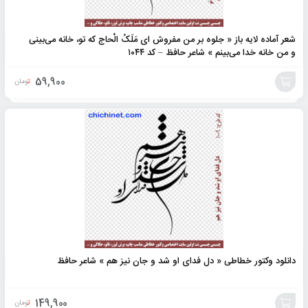
شعر آماده لایه باز « جلوه بر من مفروش ای مَلَکُ الْحاج که تو، خانه می‌بینی
و من خانه خدا می‌بینم » شاعر حافظ – کد ۱۰۴۴
59,900
تومان
افزودن
به
سبد
دانلود وکتور خطاطی « دل فدای او شد و جان نیز هم » شاعر حافظ
149,900
تومان