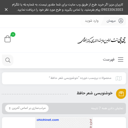
کاربران عزیز اگر خرید طرح از طریق وب سایت برای شما مقدور نیست، به شماره بله یا تلگرام
09033063003 پیام بفرستید، یا تماس بگیرید و طرح مورد نظر خود را دریافت نمایید.
میهمان
وارد شوید
0
فهرست
محصولات برچسب خورده “خوشنویسی شعر حافظ”
خوشنویسی شعر حافظ
نمایش دادن همه 7 نتیجه