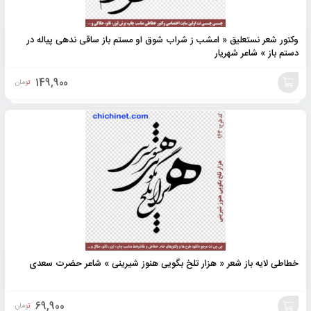
وکتور شعر نستعلیق « امشب ز شراب شوق او مستم باز ساقی ندهی پیاله در
دستم باز » شاعر شهریار
149,900
تومان
افزودن
به
سبد
خطاطی لایه باز شعر « هزار تلخ بگویی هنوز شیرینی » شاعر حضرت سعدی
69,900
تومان