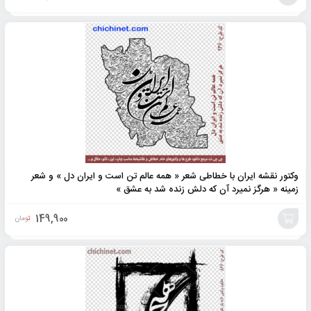
افزودن
به
سبد
وکتور نقشه ایران با خطاطی شعر « همه عالم تن است و ایران دل » و شعر
زمینه « هرگز نمیرد آن که دلش زنده شد به عشق »
149,900
تومان
افزودن
به
سبد