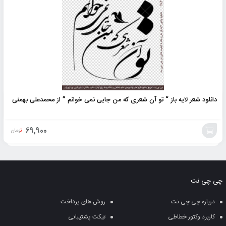
به
سبد
دانلود شعر لایه باز “ تو آن شعری که من جایی نمی خوانم ” از محمدعلی بهمنی
69,900
تومان
افزودن
به
چی چی نت
سبد
درباره چی چی نت
روش های پرداخت
کاربرد وکتور خطاطی
تیکت پشتیبانی