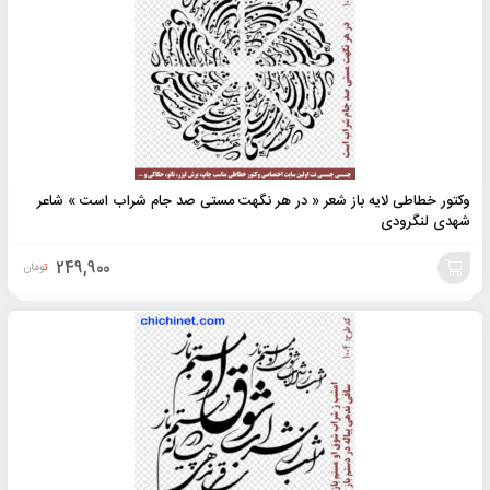
وکتور خطاطی لایه باز شعر « در هر نگهت مستی صد جام شراب است » شاعر
شهدی لنگرودی
249,900
تومان
افزودن
به
سبد