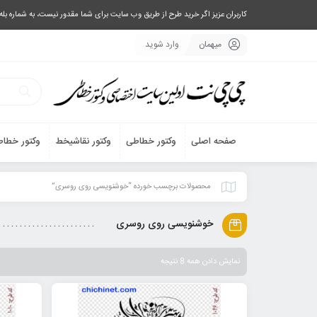
کاربران عزیز اگر خرید طرح از طریق وب سایت برای شما مقدور نیست، به شماره بله یا تلگرام 09033063003 پیام بفرستید، یا تماس بگیرید و طرح مورد نظر خود 
میهمان
وارد شوید
صفحه اصلی
وکتور خطاطی
وکتور نقاشیخط
وکتور خطاط
محصولات برچسب خورده “خوشنویسی روی روسری”
خوشنویسی روی روسری
نمایش دادن همه 8 نتیجه