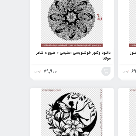
نوز
دانلود وکتور خوشنویسی اسلیمی « هیچ » شاعر
مولانا
79,900
69
تومان
تومان
افزودن
به
سبد