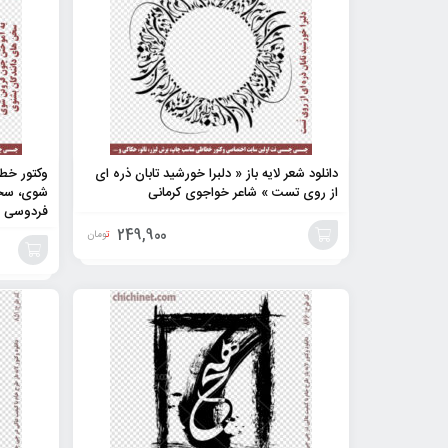
دانلود شعر لایه باز « دلبرا خورشید تابان ذره ای
وکتور خط
از روی تست » شاعر خواجوی کرمانی
شوی، سخن
فردوسی
249,900
تومان
افزودن
افزودن
به
به
سبد
سبد