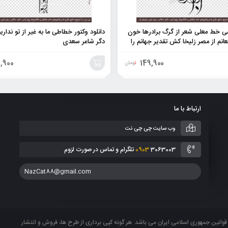
 خط معلی شعر از گرگ برادرها خون
دانلود وکتور خطاطی ما به غیر از تو نداری
انم از مصر زلیخا کش تقدیر جهانم را
دگر شاعر سعدی
,900
149,900
تومان
افزودن
به
ارتباط با ما
سبد
وب سایت چی چی نت
3063003 تلگرام و تماس در صورت لزوم
0903
NazCat88@gmail.com
انین جمهوری اسلامی ایران می باشد. هر گونه کپی برداری از طرح ها، فروش و انتشار