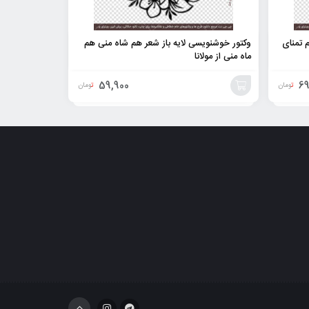
م تمنای
وکتور خوشنویسی لایه باز شعر هم شاه منی هم
ماه منی از مولانا
59,900
69
تومان
تومان
افزودن
به
سبد