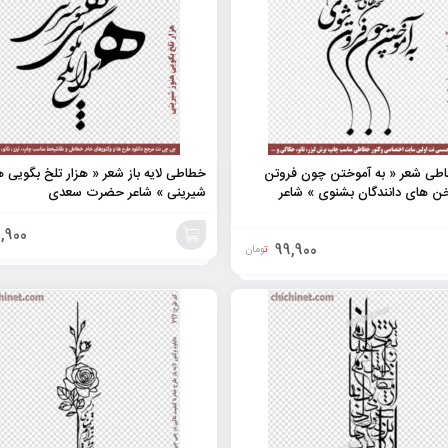
اطی شعر « به آموختن چون فروتن
خطاطی لایه باز شعر « هزار تلخ بگویی ه
 های دانندگان بشنوی » شاعر
شیرینی » شاعر حضرت سعدی
,900
99,900
تومان
افزودن
به
سبد