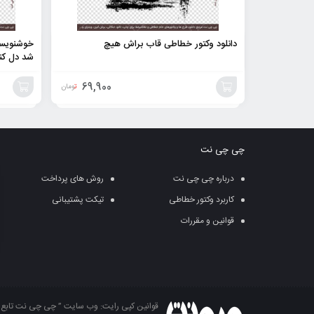
دانلود وکتور خطاطی قاب براش هیچ
خوشنویسی
شد دل کنع
69,900
تومان
افزودن
افزودن
به
به
چی چی نت
سبد
سبد
درباره چی چی نت
روش های پرداخت
کاربرد وکتور خطاطی
تیکت پشتیبانی
قوانین و مقررات
قوانین کپی رایت: وب سایت ” چی چی نت تابع قو