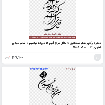
دانلود وکتور شعر نستعلیق « عاقل تر از آنیم که دیوانه نباشیم » شاعر مهدی
اخوان ثالث – کد ۱۱۵۵
149,900
تومان
افزودن
به
سبد