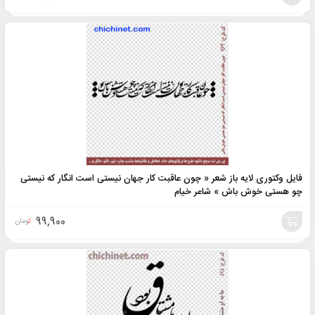
افزودن
به
سبد
فایل وکتوری لایه باز شعر « چون عاقبت کار جهان نیستی است انگار که نیستی
چو هستی خوش باش » شاعر خیام
99,900
تومان
افزودن
به
سبد