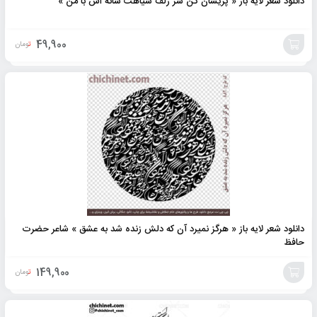
دانلود شعر لایه باز « پريشان كن سر زلف سياهت شانه اش با من »
49,900
تومان
افزودن
به
سبد
دانلود شعر لایه باز « هرگز نمیرد آن که دلش زنده شد به عشق » شاعر حضرت
حافظ
149,900
تومان
افزودن