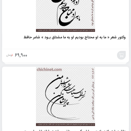
وکتور شعر « ما به او محتاج بودیم او به ما مشتاق بـود » شاعر حافظ
69,900
تومان
افزودن
به
سبد