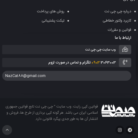
سبد
درباره چی چی نت
روش های پرداخت
کاربرد وکتور خطاطی
تیکت پشتیبانی
قوانین و مقررات
ارتباط با ما
وب سایت چی چی نت
3063003 تلگرام و تماس در صورت لزوم
0903
NazCat88@gmail.com
قوانین کپی رایت: وب سایت ” چی چی نت تابع قوانین جمهوری
اسلامی ایران می باشد. هر گونه کپی برداری از طرح ها، فروش و
انتشار آن ها به طور جدی پیگرد قانونی دارد.