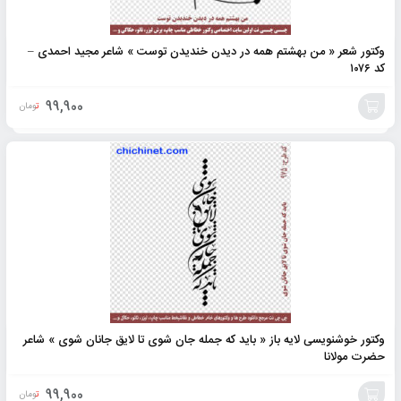
وکتور شعر « من بهشتم همه در دیدن خندیدن توست » شاعر مجید احمدی –
کد ۱۰۷۶
99,900
تومان
افزودن
به
سبد
وکتور خوشنویسی لایه باز « باید که جمله جان شوی تا لایق جانان شوی » شاعر
حضرت مولانا
99,900
تومان