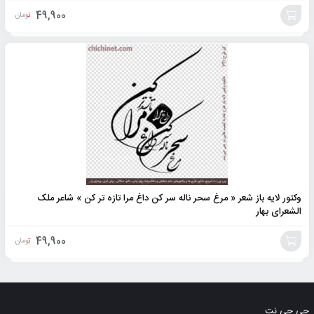
49,900
تومان
افزودن
به
سبد
وکتور لایه باز شعر « مرغ سحر ناله سر کن داغ مرا تازه تر کن » شاعر ملک
الشعرای بهار
49,900
تومان
افزودن
به
چی چی نت