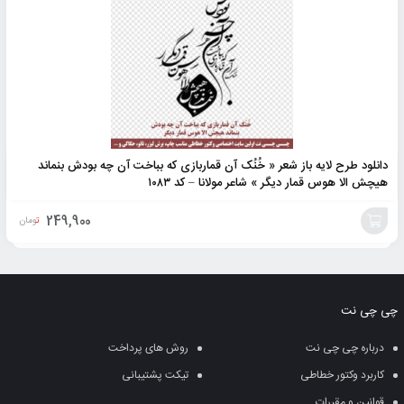
دانلود طرح لایه باز شعر « خُنُک آن قماربازی که بباخت آن چه بودش بنماند
هیچش الا هوس قمار دیگر » شاعر مولانا – کد ۱۰۸۳
249,900
تومان
افزودن
به
چی چی نت
سبد
درباره چی چی نت
روش های پرداخت
کاربرد وکتور خطاطی
تیکت پشتیبانی
قوانین و مقررات