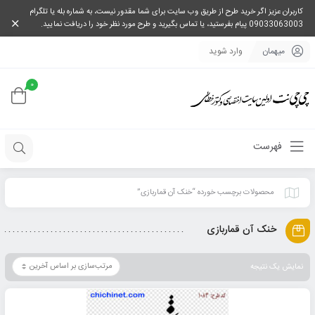
کاربران عزیز اگر خرید طرح از طریق وب سایت برای شما مقدور نیست، به شماره بله یا تلگرام
09033063003 پیام بفرستید، یا تماس بگیرید و طرح مورد نظر خود را دریافت نمایید.
میهمان
وارد شوید
0
فهرست
محصولات برچسب خورده “خنک آن قماربازی”
خنک آن قماربازی
نمایش یک نتیجه