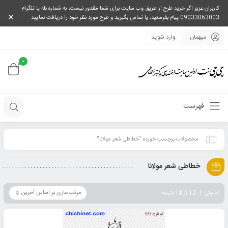
کاربران عزیز اگر خرید طرح از طریق وب سایت برای شما مقدور نیست، به شماره بله یا تلگرام
09033063003 پیام بفرستید، یا تماس بگیرید و طرح مورد نظر خود را دریافت نمایید.
میهمان
وارد شوید
0
فهرست
محصولات برچسب خورده “خطاطی شعر مولانا”
خطاطی شعر مولانا
نمایش 1–12 از 18 نتیجه