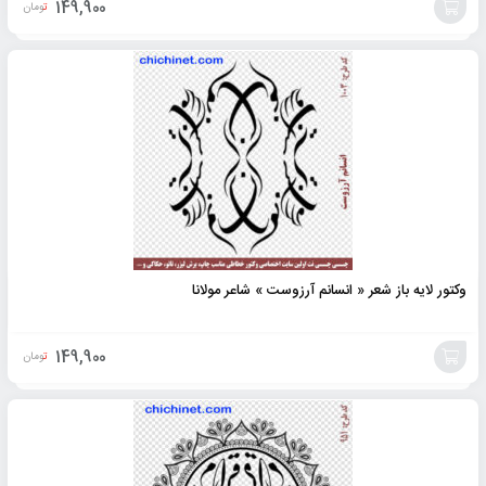
149,900
تومان
افزودن
به
سبد
وکتور لایه باز شعر « انسانم آرزوست » شاعر مولانا
149,900
تومان
افزودن
به
سبد