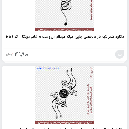
دانلود شعر لایه باز « رقصی چنین میانه میدانم آرزوست » شاعر مولانا – کد ۱۰۵۹
149,900
تومان
افزودن
به
سبد