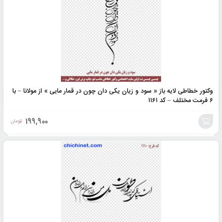
وکتور خطاطی لایه باز « سود و زیان یکی دان چون در قمار مایی » از مولانا – با
۶ فرمت مختلف – کد ۱۱۶۱
199,900
تومان
افزودن
به
سبد