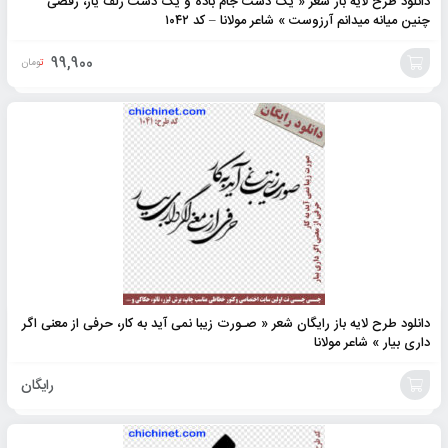
دانلود طرح لایه باز شعر « یک دست جام باده و یک دست زلف یار، رقصی
چنین میانه میدانم آرزوست » شاعر مولانا – کد ۱۰۴۲
99,900
تومان
افزودن
به
سبد
دانلود طرح لایه باز رایگان شعر « صـورت زیبا نمی آید به کار، حرفی از معنی اگر
داری بیار » شاعر مولانا
رایگان
افزودن