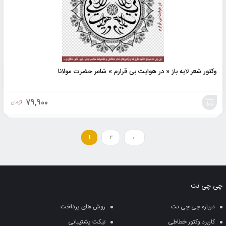
وکتور شعر لایه باز « در هوایت بی قرارم » شاعر حضرت مولانا
79,900
تومان
افزودن
به
1
2
←
سبد
چی چی نت
درباره چی چی نت
روش های پرداخت
کاربرد وکتور خطاطی
تیکت پشتیبانی