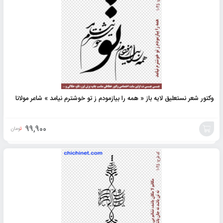
به
سبد
وکتور شعر نستعلیق لایه باز « همه را بیازمودم ز تو خوشترم نیامد » شاعر مولانا
99,900
تومان
افزودن
به
سبد