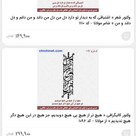
وکتور شعر « اشتیاقی که به دیدار تو دارد دل من دل من داند و من دانم و دل
داند و من » شاعر مولانا – کد ۱۱۱۰
149,900
تومان
افزودن
به
سبد
وکتور کالیگرافی « هیچ تر از هیچ پی هیچ دویدیم، جز هیچ در این هیچ دگر
هیچ ندیدیم » از مولانا – کد ۱۰۹۶
299,900
تومان