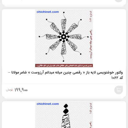
افزودن
به
سبد
وکتور خوشنویسی لایه باز « رقصی چنین میانه میدانم آرزوست » شاعر مولانا –
کد ۱۰۶۲
199,900
تومان
افزودن
به
سبد