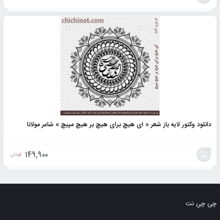
افزودن
به
سبد
دانلود وکتور لایه باز شعر « ای هیچ برای هیچ بر هیچ مپیچ » شاعر مولانا
149,900
تومان
افزودن
به
چی چی نت
سبد