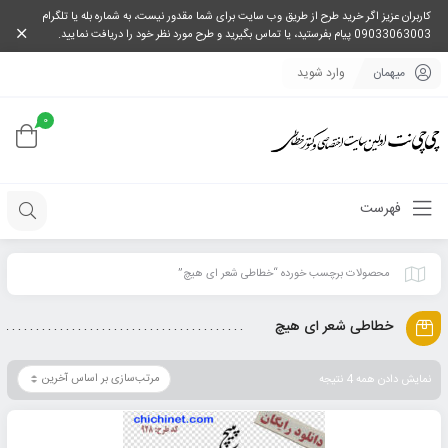
کاربران عزیز اگر خرید طرح از طریق وب سایت برای شما مقدور نیست، به شماره بله یا تلگرام
09033063003 پیام بفرستید، یا تماس بگیرید و طرح مورد نظر خود را دریافت نمایید.
میهمان
وارد شوید
0
فهرست
محصولات برچسب خورده “خطاطی شعر ای هیچ”
خطاطی شعر ای هیچ
نمایش دادن همه 4 نتیجه