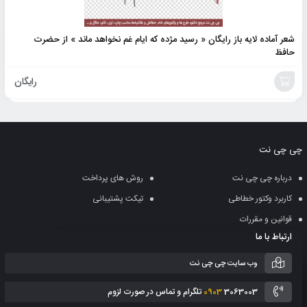
شعر آماده لایه باز رایگان « رسید مژده که ایام غم نخواهد ماند » از حضرت
حافظ
رایگان
افزودن
به
چی چی نت
سبد
درباره چی چی نت
روش های پرداخت
کاربرد وکتور خطاطی
تیکت پشتیبانی
قوانین و مقررات
ارتباط با ما
وب سایت چی چی نت
3063003 تلگرام و تماس در صورت لزوم
0903