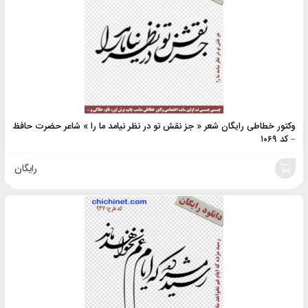
وکتور خطاطی رایگان شعر « جز نقش تو در نظر نیامد ما را » شاعر حضرت حافظ
– کد ۱۰۶۹
رایگان
افزودن
به
سبد