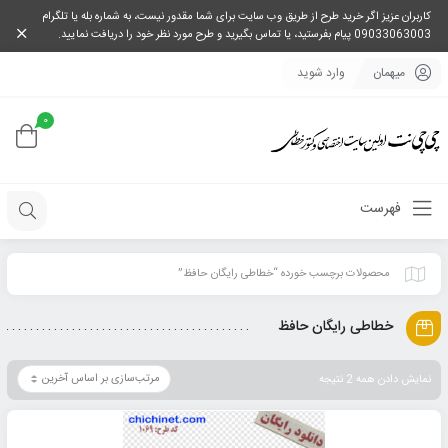
کاربران عزیز اگر خرید طرح از طریق وب سایت برای شما مقدور نیست، به شماره بله یا تلگرام
09033063003 پیام بفرستید، یا تماس بگیرید و طرح مورد نظر خود را دریافت نمایید.
میهمان
وارد شوید
0
فهرست
محصولات برچسب خورده “خطاطی رایگان حافظ”
خطاطی رایگان حافظ
نمایش دادن همه 2 نتیجه