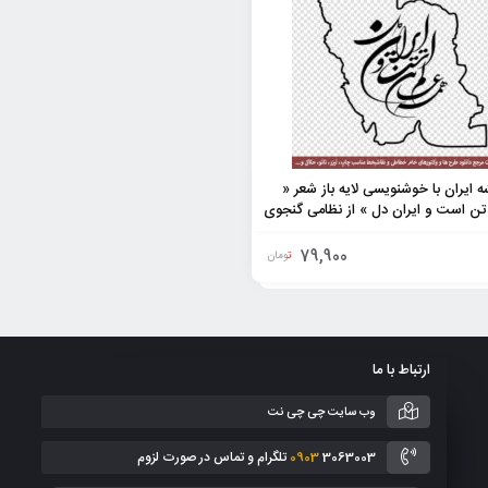
ه ایران با خوشنویسی لایه باز شعر «
تن است و ایران دل » از نظامی گنجوی
79,900
تومان
ارتباط با ما
وب سایت چی چی نت
3063003 تلگرام و تماس در صورت لزوم
0903