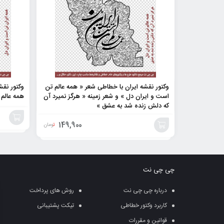
وکتور نقشه ایران با خطاطی شعر « همه عالم تن
وکتور نقش
است و ایران دل » و شعر زمینه « هرگز نمیرد آن
همه عالم 
که دلش زنده شد به عشق »
149,900
تومان
افزودن
افزودن
به
به
چی چی نت
سبد
سبد
درباره چی چی نت
روش های پرداخت
کاربرد وکتور خطاطی
تیکت پشتیبانی
قوانین و مقررات