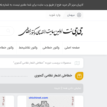
کاربران عزیز اگر خرید طرح از طریق وب سایت برای شما مقدور نیست، به شماره بله یا تلگرام 09033063003 پیام بفرستید، یا تماس بگیرید و طرح مورد نظر خود 
میهمان
وارد شوید
صفحه اصلی
وکتور خطاطی
وکتور نقاشیخط
وکتور خطاط
محصولات برچسب خورده “خطاطی اشعار نظامی گنجوی”
خطاطی اشعار نظامی گنجوی
نمایش دادن همه 2 نتیجه