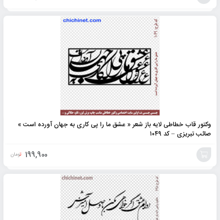
افزودن
به
سبد
وکتور قاب خطاطی لایه باز شعر « عشق ما را پی کاری به جهان آورده است »
صائب تبریزی – کد ۱۰۴۹
199,900
تومان
افزودن
به
سبد