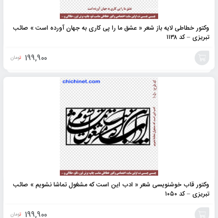
وکتور خطاطی لایه باز شعر « عشق ما را پی کاری به جهان آورده است » صائب
تبریزی – کد ۱۱۳۸
199,900
تومان
افزودن
به
سبد
وکتور قاب خوشنویسی شعر « ادب این است که مشغول تماشا نشویم » صائب
تبریزی – کد ۱۰۵۰
199,900
تومان