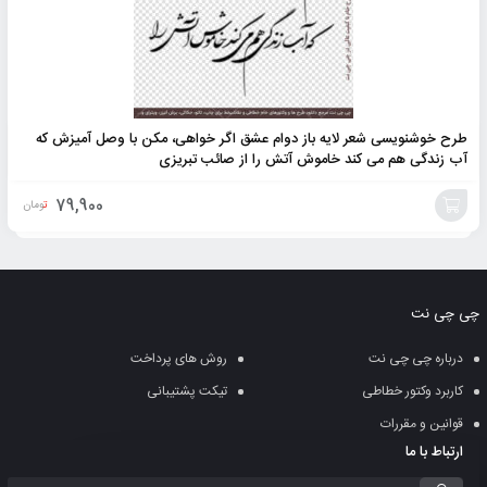
طرح خوشنویسی شعر لایه باز دوام عشق اگر خواهی، مکن با وصل آمیزش که
آب زندگی هم می کند خاموش آتش را از صائب تبریزی
79,900
تومان
افزودن
به
چی چی نت
سبد
درباره چی چی نت
روش های پرداخت
کاربرد وکتور خطاطی
تیکت پشتیبانی
قوانین و مقررات
ارتباط با ما