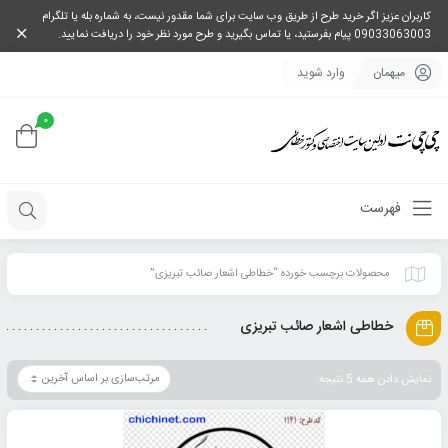
کاربران عزیز اگر خرید طرح از طریق وب سایت برای شما مقدور نیست، به شماره بله یا تلگرام
09033063003 پیام بفرستید، یا تماس بگیرید و طرح مورد نظر خود را دریافت نمایید.
میهمان
وارد شوید
0
فهرست
محصولات برچسب خورده “خطاطی اشعار صائب تبریزی”
خطاطی اشعار صائب تبریزی
نمایش دادن همه 5 نتیجه