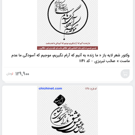
وکتور شعر لایه باز « ما زنده به آنیم که آرام نگیریم، موجیم که آسودگی ما عدم
ماست » صائب تبریزی – کد ۱۱۴۱
129,900
تومان
افزودن
به
سبد