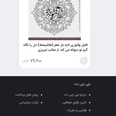
فایل وکتوری لایه باز شعر (نقاشیخط) دل را نگاه
گرم تو دیوانه می کند از صائب تبریزی
79,900
تومان
افزودن
به
چی چی نت
سبد
درباره چی چی نت
روش های پرداخت
کاربرد وکتور خطاطی
تیکت پشتیبانی
قوانین و مقررات