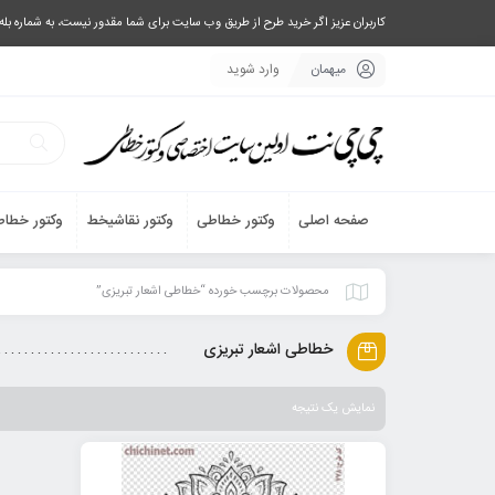
کاربران عزیز اگر خرید طرح از طریق وب سایت برای شما مقدور نیست، به شماره بله یا تلگرام 09033063003 پیام بفرستید، یا تماس بگیرید و طرح مورد نظر خود 
میهمان
وارد شوید
صفحه اصلی
وکتور خطاطی
وکتور نقاشیخط
وکتور خطاط
محصولات برچسب خورده “خطاطی اشعار تبریزی”
خطاطی اشعار تبریزی
نمایش یک نتیجه