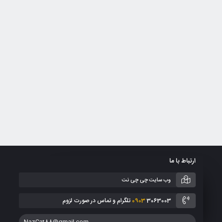
ارتباط با ما
وب سایت چی چی نت
3063003 تلگرام و تماس در صورت لزوم
0903