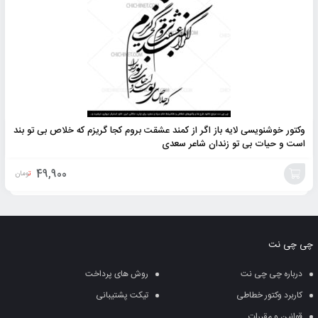
وکتور خوشنویسی لایه باز اگر از کمند عشقت بروم کجا گریزم که خلاص بی تو بند
است و حیات بی تو زندان شاعر سعدی
49,900
تومان
افزودن
به
چی چی نت
سبد
درباره چی چی نت
روش های پرداخت
کاربرد وکتور خطاطی
تیکت پشتیبانی
قوانین و مقررات