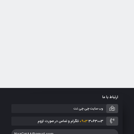
ارتباط با ما
وب سایت چی چی نت
3063003 تلگرام و تماس در صورت لزوم
0903