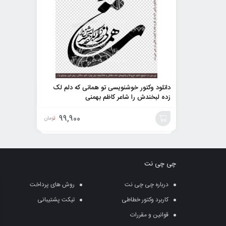
دانلود وکتور خوشنویسی تو همانی که دلم لک
زده لبخندش را شاعر کاظم بهمنی
99,900
تومان
افزودن
به
چی چی نت
سبد
درباره چی چی نت
روش های پرداخت
کاربرد وکتور خطاطی
تیکت پشتیبانی
قوانین و مقررات