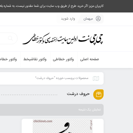
کاربران عزیز اگر خرید طرح از طریق وب سایت برای شما مقدور نیست، به شماره بله یا تلگرام 09033063003 پیام بفرستید، یا تماس بگیرید و طرح مورد نظر خود 
میهمان
وارد شوید
صفحه اصلی
وکتور خطاطی
وکتور نقاشیخط
وکتور خطاط
محصولات برچسب خورده “حروف درشت”
حروف درشت
نمایش یک نتیجه