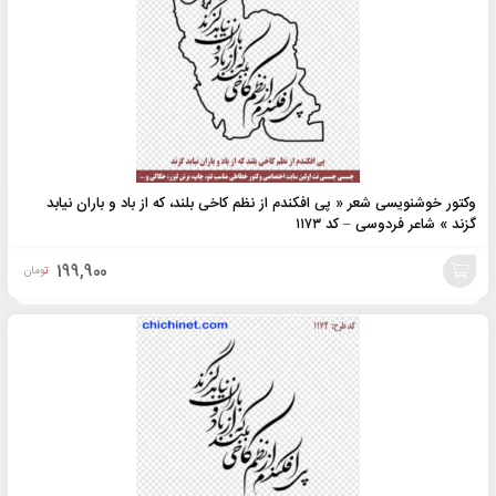
وکتور خوشنویسی شعر « پی افکندم از نظم کاخی بلند، که از باد و باران نیابد
گزند » شاعر فردوسی – کد ۱۱۷۳
199,900
تومان
افزودن
به
سبد