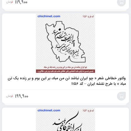
119,900
تومان
افزودن
به
سبد
وکتور خطاطی شعر « چو ایران نباشد تن من مباد، بر این بوم و بر زنده یک تن
مباد » با طرح نقشه ایران – کد ۱۱۵۶
199,900
تومان
افزودن
به
سبد