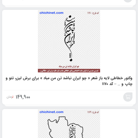
افزودن
به
سبد
وکتور خطاطی لایه باز شعر « چو ایران نباشد تن من مباد » برای برش لیزر، تتو و
چاپ و .. – کد ۱۱۷۰
149,900
تومان
افزودن
به
سبد