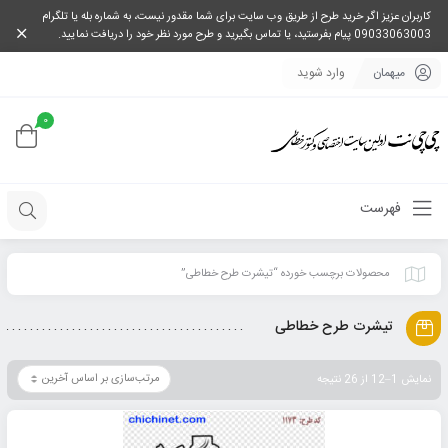
کاربران عزیز اگر خرید طرح از طریق وب سایت برای شما مقدور نیست، به شماره بله یا تلگرام
09033063003 پیام بفرستید، یا تماس بگیرید و طرح مورد نظر خود را دریافت نمایید.
میهمان
وارد شوید
0
فهرست
محصولات برچسب خورده “تیشرت طرح خطاطی”
تیشرت طرح خطاطی
نمایش 1–12 از 26 نتیجه