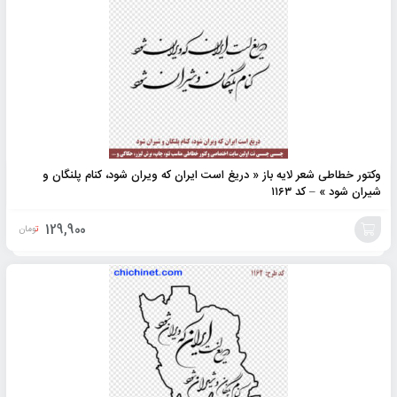
به
سبد
وکتور خطاطی شعر لایه باز « دریغ است ایران که ویران شود، کنام پلنگان و
شیران شود » – کد ۱۱۶۳
129,900
تومان
افزودن
به
سبد