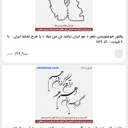
وکتور خوشنویسی شعر « چو ایران نباشد تن من مباد » با طرح نقشه ایران – با
۶ فرمت – کد ۱۱۶۹
199,900
تومان
افزودن
به
سبد