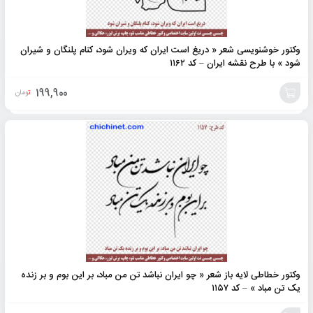
وکتور خوشنویسی شعر « دریغ است ایران که ویران شود، کنام پلنگان و شیران
شود » با طرح نقشه ایران – کد ۱۱۶۲
199,900
تومان
افزودن
به
سبد
وکتور خطاطی لایه باز شعر « چو ایران نباشد تن من مباد، بر این بوم و بر زنده
یک تن مباد » – کد ۱۱۵۷