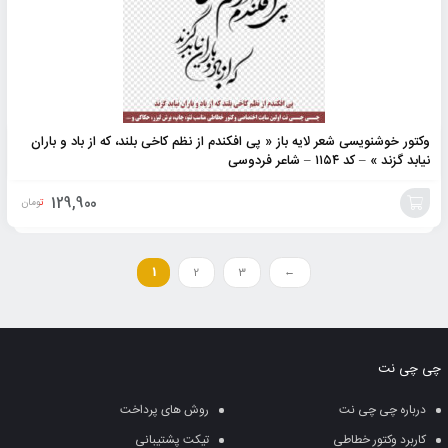
وکتور خوشنویسی شعر لایه باز « پی افکندم از نظم کاخی بلند، که از باد و باران
نیابد گزند » – کد ۱۱۵۴ – شاعر فردوسی
129,900
تومان
افزودن
به
1
2
3
←
سبد
چی چی نت
درباره چی چی نت
روش های پرداخت
کاربرد وکتور خطاطی
تیکت پشتیبانی