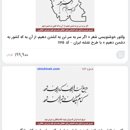
وکتور خوشنویسی شعر « اگر سر به سر تن به کشتن دهیم، از آن به که کشور به
دشمن دهیم » با طرح نقشه ایران – کد ۱۱۶۵
199,900
تومان
افزودن
به
سبد