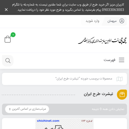
کاربران عزیز اگر خرید طرح از طریق وب سایت برای شما مقدور نیست، به شماره بله یا تلگرام
09033063003 پیام بفرستید، یا تماس بگیرید و طرح مورد نظر خود را دریافت نمایید.
میهمان
وارد شوید
0
فهرست
محصولات برچسب خورده “تیشرت طرح ایران”
تیشرت طرح ایران
نمایش دادن همه 9 نتیجه