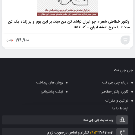
وکتور خطاطی شعر « چو ایران نباشد تن من مباد، بر این بوم و بر زنده یک تن
مباد » با طرح نقشه ایران – کد ۱۱۵۶
199,900
تومان
افزودن
به
چی چی نت
سبد
درباره چی چی نت
روش های پرداخت
کاربرد وکتور خطاطی
تیکت پشتیبانی
قوانین و مقررات
ارتباط با ما
وب سایت چی چی نت
3063003 تلگرام و تماس در صورت لزوم
0903