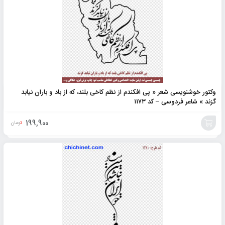
وکتور خوشنویسی شعر « پی افکندم از نظم کاخی بلند، که از باد و باران نیابد
گزند » شاعر فردوسی – کد ۱۱۷۳
199,900
تومان
افزودن
به
سبد