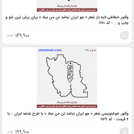
وکتور خطاطی لایه باز شعر « چو ایران نباشد تن من مباد » برای برش لیزر، تتو و
چاپ و .. – کد ۱۱۷۰
149,900
تومان
افزودن
به
سبد
وکتور خوشنویسی شعر « چو ایران نباشد تن من مباد » با طرح نقشه ایران – با
۶ فرمت – کد ۱۱۶۹
199,900
تومان