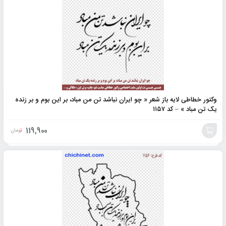
به
سبد
وکتور خطاطی لایه باز شعر « چو ایران نباشد تن من مباد، بر این بوم و بر زنده
یک تن مباد » – کد ۱۱۵۷
119,900
تومان
افزودن
به
سبد