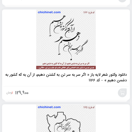
افزودن
به
سبد
دانلود وکتور شعر لایه باز « اگر سر به سر تن به کشتن دهیم، از آن به که کشور به
دشمن دهیم » – کد ۱۱۶۶
129,900
تومان
افزودن
به
سبد