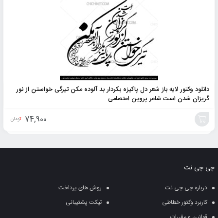
دانلود وکتور لایه باز شعر دل پاکیزه بکردار بد آلوده مکن تیرگی خواستن از نور
گریزان شدن است شاعر پروین اعتصامی
74,900
تومان
افزودن
به
چی چی نت
سبد
درباره چی چی نت
روش های پرداخت
کاربرد وکتور خطاطی
تیکت پشتیبانی
قوانین و مقررات