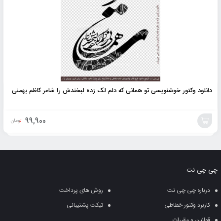
دانلود وکتور خوشنویسی تو همانی که دلم لک زده لبخندش را شاعر کاظم بهمنی
99,900
تومان
افزودن
به
چی چی نت
سبد
درباره چی چی نت
روش های پرداخت
کاربرد وکتور خطاطی
تیکت پشتیبانی
قوانین و مقررات