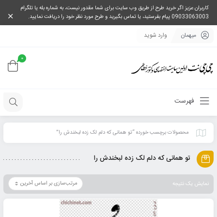
کاربران عزیز اگر خرید طرح از طریق وب سایت برای شما مقدور نیست، به شماره بله یا تلگرام
09033063003 پیام بفرستید، یا تماس بگیرید و طرح مورد نظر خود را دریافت نمایید.
میهمان
وارد شوید
0
فهرست
محصولات برچسب خورده “تو همانی که دلم لک زده لبخندش را”
تو همانی که دلم لک زده لبخندش را
نمایش یک نتیجه