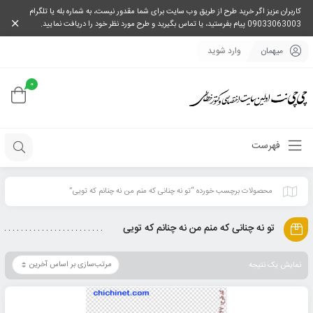
کاربران عزیز اگر خرید طرح از طریق وب سایت برای شما مقدور نیست، به شماره بله یا تلگرام
09033063003 پیام بفرستید، یا تماس بگیرید و طرح مورد نظر خود را دریافت نمایید.
میهمان
وارد شوید
0
فهرست
محصولات برچسب خورده “تو نه چنانی که منم من نه چنانم که تویی”
تو نه چنانی که منم من نه چنانم که تویی
نمایش یک نتیجه