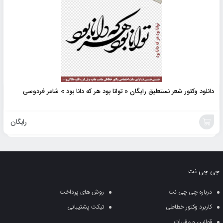
دانلود وکتور شعر نستعلیق رایگان « توانا بود هر که دانا بود » شاعر فردوسی
رایگان
افزودن
به
چی چی نت
سبد
درباره چی چی نت
روش های پرداخت
کاربرد وکتور خطاطی
تیکت پشتیبانی
قوانین و مقررات