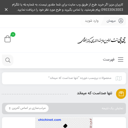
کاربران عزیز اگر خرید طرح از طریق وب سایت برای شما مقدور نیست، به شماره بله یا تلگرام
09033063003 پیام بفرستید، یا تماس بگیرید و طرح مورد نظر خود را دریافت نمایید.
میهمان
وارد شوید
0
فهرست
محصولات برچسب خورده “تنها صداست که میماند”
تنها صداست که میماند
نمایش یک نتیجه