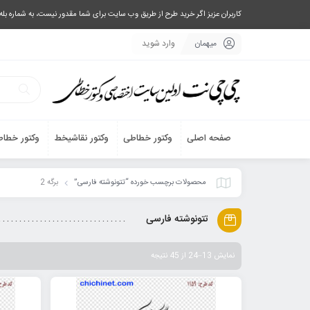
کاربران عزیز اگر خرید طرح از طریق وب سایت برای شما مقدور نیست، به شماره بله یا تلگرام 09033063003 پیام بفرستید، یا تماس بگیرید و طرح مورد نظر خود 
میهمان
وارد شوید
صفحه اصلی
وکتور خطاطی
وکتور نقاشیخط
وکتور خطاط
محصولات برچسب خورده “تتونوشته فارسی”
برگه 2
تتونوشته فارسی
نمایش 13–24 از 45 نتیجه