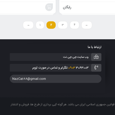
رایگان
افزودن
به
→
1
2
3
4
←
سبد
ارتباط با ما
وب سایت چی چی نت
3063003 تلگرام و تماس در صورت لزوم
0903
NazCat88@gmail.com
انین جمهوری اسلامی ایران می باشد. هر گونه کپی برداری از طرح ها، فروش و انتشار