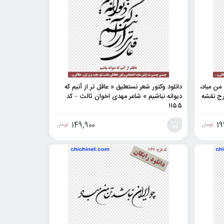
من مباد،
دانلود وکتور شعر نستعلیق « عاقل تر از آنیم که
طرح نقشه
دیوانه نباشیم » شاعر مهدی اخوان ثالث – کد
۱۱۵۵
149,900
19
تومان
تومان
افزودن
به
سبد