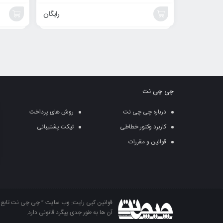
رایگان
افزودن
افزودن
به
به
سبد
سبد
چی چی نت
درباره چی چی نت
روش های پرداخت
کاربرد وکتور خطاطی
تیکت پشتیبانی
قوانین و مقررات
قوانین کپی رایت: وب سایت ” چی چی نت تابع قو
آن ها به طور جدی پیگرد قانونی دارد.