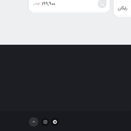
199,900
تومان
رایگان
افزودن
به
سبد