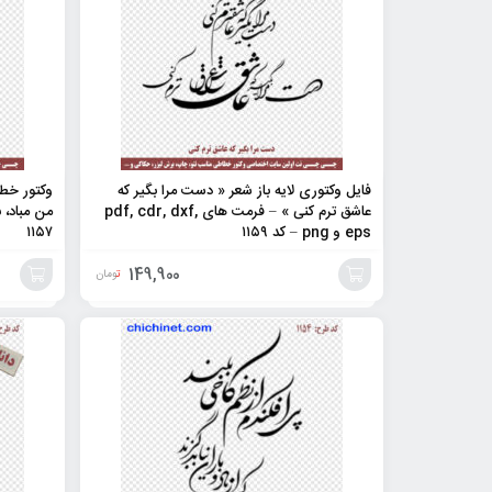
فایل وکتوری لایه باز شعر « دست مرا بگیر که
وکتور خطا
عاشق ترم کنی » – فرمت های pdf, cdr, dxf,
من مباد، 
eps و png – کد ۱۱۵۹
۱۱۵۷
149,900
تومان
افزودن
افزودن
به
به
سبد
سبد