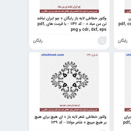
ن
وکتور خطاطی لایه باز رایگان « چو ایران نباشد
– کد ۱۱۴۸ – با فرمت های pdf, cdr,
تن من مباد » – کد ۱۱۴۷ – با فرمت های pdf,
cdr, dxf, eps و png
رایگان
رایگان
افزودن
به
سبد
برای
وکتور خطاطی شعر لایه باز « ای هیچ برای هیچ
 فرمت های pdf, cdr,
بر هیچ مپیچ » شاعر مولانا – کد ۱۱۳۹