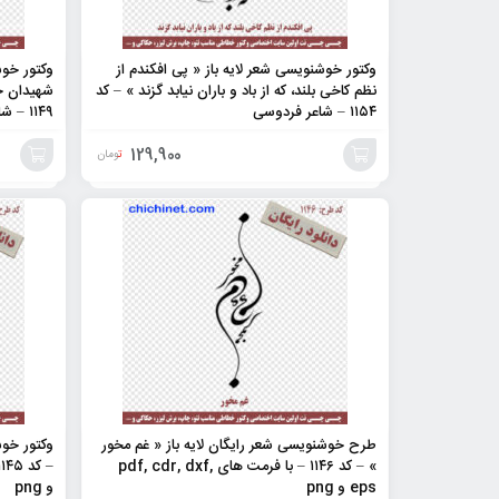
وکتور خوشنویسی شعر لایه باز « پی افکندم از
وکتور خوش
نظم کاخی بلند، که از باد و باران نیابد گزند » – کد
شهیدان خد
۱۱۵۴ – شاعر فردوسی
۱۱۴۹ – شاعر مولانا
129,900
تومان
افزودن
افزودن
به
به
سبد
سبد
طرح خوشنویسی شعر رایگان لایه باز « غم مخور
وکتور خوش
» – کد ۱۱۴۶ – با فرمت های pdf, cdr, dxf,
eps و png
و png