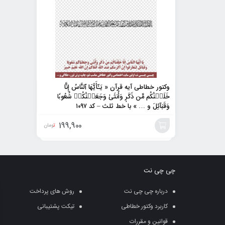
وکتور خطاطی آیه قرآن « يَـٰٓأَيُّهَا ٱلنَّاسُ إِنَّا
خَلَقۡنَٰكُم مِّن ذَكَرٖ وَأُنثَىٰ وَجَعَلۡنَٰكُمۡ شُعُوبٗا
وَقَبَآئِلَ و … » با خط ثلث – کد ۱۰۹۷
199,900
تومان
افزودن
به
چی چی نت
سبد
درباره چی چی نت
روش های پرداخت
کاربرد وکتور خطاطی
تیکت پشتیبانی
قوانین و مقررات