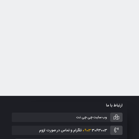
ارتباط با ما
وب سایت چی چی نت
3063003 تلگرام و تماس در صورت لزوم
0903