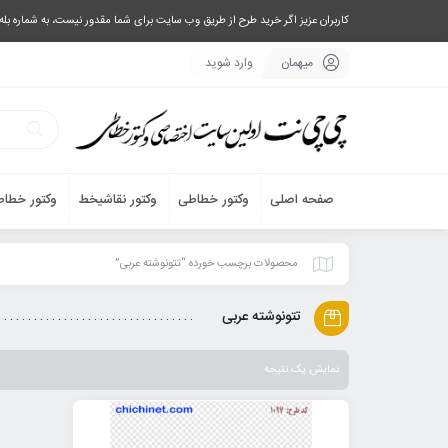
کاربران عزیز اگر خرید طرح از طریق وب سایت برای شما مقدور نیست، به شماره بله یا تلگرام 09033063003 پیام بفرستید، یا تماس بگیرید و طرح مورد نظر خود 
میهمان
وارد شوید
صفحه اصلی
وکتور خطاطی
وکتور نقاشیخط
وکتور خطاط
محصولات برچسب خورده “تتونوشته عربی”
تتونوشته عربی
نمایش یک نتیجه