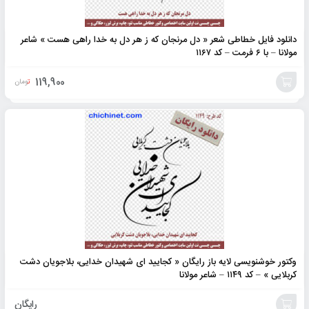
دانلود فایل خطاطی شعر « دل مرنجان که ز هر دل به خدا راهی هست » شاعر
مولانا – با ۶ فرمت – کد ۱۱۶۷
119,900
تومان
افزودن
به
سبد
وکتور خوشنویسی لایه باز رایگان « کجایید ای شهیدان خدایی، بلاجویان دشت
کربلایی » – کد ۱۱۴۹ – شاعر مولانا
رایگان