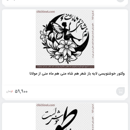
افزودن
به
سبد
وکتور خوشنویسی لایه باز شعر هم شاه منی هم ماه منی از مولانا
59,900
تومان
افزودن
به
سبد