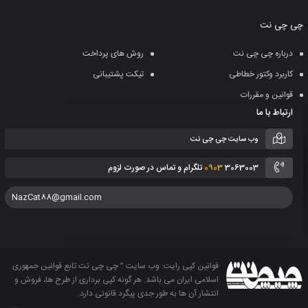
به
چی چی نت
سبد
درباره چی چی نت
روش های پرداخت
کاربرد وکتور خطاطی
تیکت پشتیبانی
قوانین و مقررات
ارتباط با ما
وب سایت چی چی نت
3063003 تلگرام و تماس در صورت لزوم
0903
NazCat88@gmail.com
قوانین کپی رایت: وب سایت ” چی چی نت تابع قوانین جمهوری
اسلامی ایران می باشد. هر گونه کپی برداری از طرح ها، فروش و
انتشار آن ها به طور جدی پیگرد قانونی دارد.