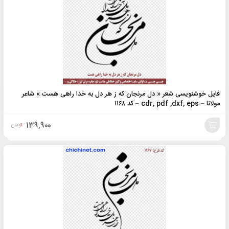
فایل خوشنویسی شعر « دل مرنجان که ز هر دل به خدا راهی هست » شاعر
مولانا – cdr, pdf ,dxf, eps – کد ۱۱۶۸
139,900
تومان
افزودن
به
سبد