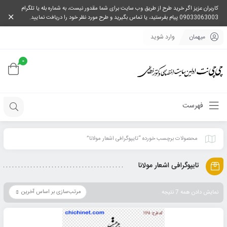
کاربران عزیز اگر خرید طرح از طریق وب سایت برای شما مقدور نیست، به شماره بله یا تلگرام
09033063003 پیام بفرستید، یا تماس بگیرید و طرح مورد نظر خود را دریافت نمایید.
میهمان
وارد شوید
0
فهرست
محصولات برچسب خورده “تایپوگرافی اشعار مولانا”
تایپوگرافی اشعار مولانا
نمایش دادن همه 7 نتیجه