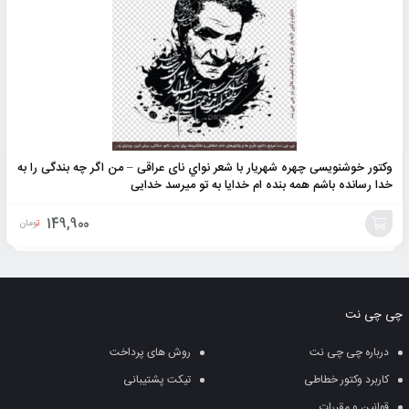
وکتور خوشنویسی چهره شهریار با شعر نواي نای عراقی – من اگر چه بندگی را به
خدا رسانده باشم همه بنده ام خدایا به تو میرسد خدایی
149,900
تومان
افزودن
به
چی چی نت
سبد
درباره چی چی نت
روش های پرداخت
کاربرد وکتور خطاطی
تیکت پشتیبانی
قوانین و مقررات