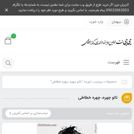
کاربران عزیز اگر خرید طرح از طریق وب سایت برای شما مقدور نیست، به شماره بله یا تلگرام
09033063003 پیام بفرستید، یا تماس بگیرید و طرح مورد نظر خود را دریافت نمایید.
میهمان
وارد شوید
0
فهرست
محصولات برچسب خورده “تاتو چهره، چهره خطاطی”
تاتو چهره، چهره خطاطی
نمایش یک نتیجه