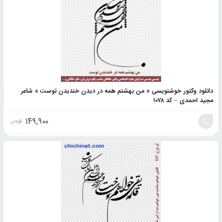
دانلود وکتور خوشنویسی « من بهشتم همه در دیدن خندیدن توست » شاعر
مجید احمدی – کد ۱۰۷۸
149,900
تومان
افزودن
به
سبد