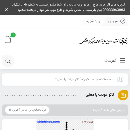
کاربران عزیز اگر خرید طرح از طریق وب سایت برای شما مقدور نیست، به شماره بله یا تلگرام
09033063003 پیام بفرستید، یا تماس بگیرید و طرح مورد نظر خود را دریافت نمایید.
میهمان
وارد شوید
0
فهرست
محصولات برچسب خورده “تاتو فونت با معنی”
تاتو فونت با معنی
نمایش دادن همه 5 نتیجه