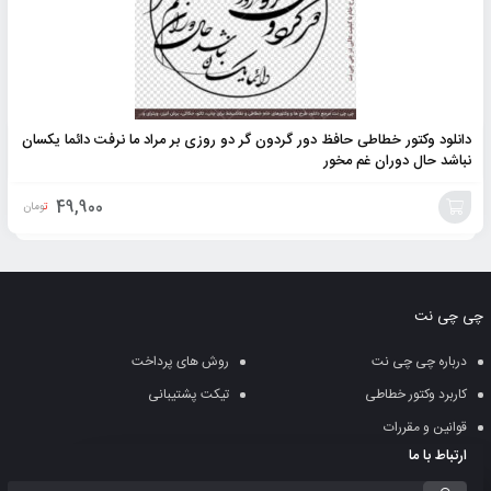
دانلود وکتور خطاطی حافظ دور گردون گر دو روزی بر مراد ما نرفت دائما یکسان
نباشد حال دوران غم مخور
49,900
تومان
افزودن
به
چی چی نت
سبد
درباره چی چی نت
روش های پرداخت
کاربرد وکتور خطاطی
تیکت پشتیبانی
قوانین و مقررات
ارتباط با ما