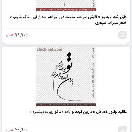
فایل شعر لایه باز « قایقی خواهم ساخت دور خواهم شد از این خاک غریب »
شاعر سهراب سپهری
99,900
تومان
افزودن
به
سبد
دانلود وکتور خطاطی « بارون اومد و یادم داد تو زورت بیشتره »
49,900
تومان