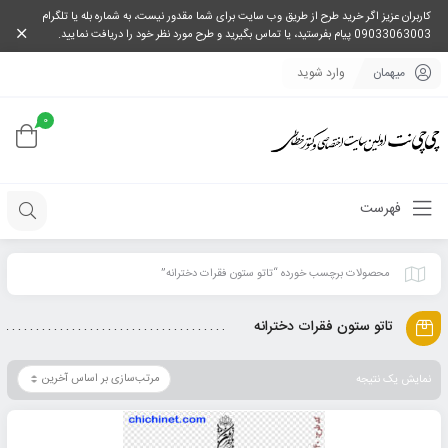
کاربران عزیز اگر خرید طرح از طریق وب سایت برای شما مقدور نیست، به شماره بله یا تلگرام
09033063003 پیام بفرستید، یا تماس بگیرید و طرح مورد نظر خود را دریافت نمایید.
میهمان
وارد شوید
0
فهرست
محصولات برچسب خورده “تاتو ستون فقرات دخترانه”
تاتو ستون فقرات دخترانه
نمایش یک نتیجه