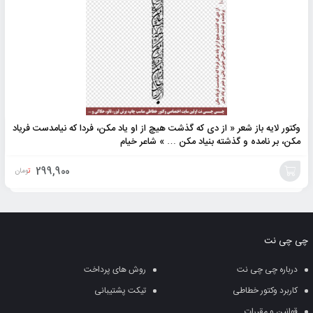
وکتور لایه باز شعر « از دی که گذشت هیچ از او یاد مکن، فردا که نیامدست فریاد
مکن، بر نامده و گذشته بنیاد مکن … » شاعر خیام
299,900
تومان
افزودن
به
چی چی نت
سبد
درباره چی چی نت
روش های پرداخت
کاربرد وکتور خطاطی
تیکت پشتیبانی
قوانین و مقررات