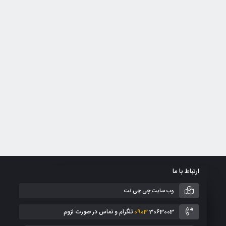
ارتباط با ما
وب سایت چی چی نت
3063003 تلگرام و تماس در صورت لزوم
0903