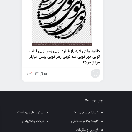
دانلود وکتور لایه باز قطره تویی بحر تویی لطف
تویی قهر تویی قند تویی زهر تویی بیش میازار
مرا از مولانا
119,900
تومان
افزودن
به
چی چی نت
سبد
درباره چی چی نت
روش های پرداخت
کاربرد وکتور خطاطی
تیکت پشتیبانی
قوانین و مقررات