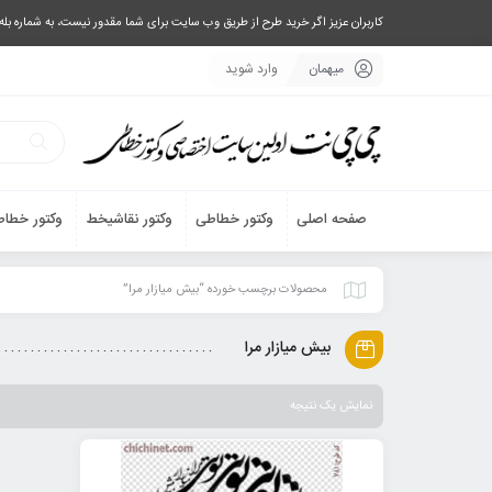
کاربران عزیز اگر خرید طرح از طریق وب سایت برای شما مقدور نیست، به شماره بله یا تلگرام 09033063003 پیام بفرستید، یا تماس بگیرید و طرح مورد نظر خود 
میهمان
وارد شوید
صفحه اصلی
وکتور خطاطی
وکتور نقاشیخط
وکتور خطاط
محصولات برچسب خورده “بیش میازار مرا”
بیش میازار مرا
نمایش یک نتیجه