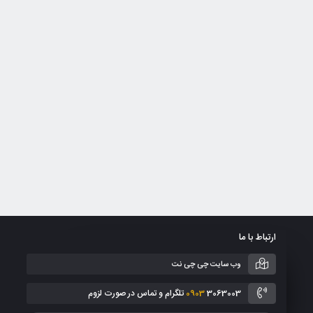
ارتباط با ما
وب سایت چی چی نت
3063003 تلگرام و تماس در صورت لزوم
0903