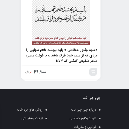
دانلود وکتور خطاطی « باید بچشد طعم تنهایی را
مردی که از عصر خود فراتر باشد » با فونت معلی،
شاعر شفیعی کدکنی کد ۱۰۷۳
49,900
تومان
افزودن
به
چی چی نت
سبد
درباره چی چی نت
روش های پرداخت
کاربرد وکتور خطاطی
تیکت پشتیبانی
قوانین و مقررات