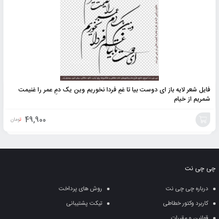
فایل شعر لایه باز ای دوست بیا تا غمِ فردا نخوریم وین یک دمِ عمر را غنیمت
شمریم از خیام
49,900
تومان
افزودن
به
چی چی نت
سبد
درباره چی چی نت
روش های پرداخت
کاربرد وکتور خطاطی
تیکت پشتیبانی
قوانین و مقررات