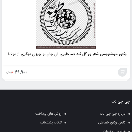
وکتور خوشنویسی شعر ور گل کند صد دلبری ای جان تو چیزی دیگری از مولانا
69,900
تومان
افزودن
به
چی چی نت
سبد
درباره چی چی نت
روش های پرداخت
کاربرد وکتور خطاطی
تیکت پشتیبانی
قوانین و مقررات