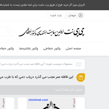
کاربران عزیز اگر خرید طرح از طریق وب سایت برای شما مقدور نیست، به شماره بله یا تلگرام 09033063003 پیام بفرستید، یا تماس بگیرید و طرح مورد نظر خود 
میهمان
وارد شوید
صفحه اصلی
وکتور خطاطی
وکتور نقاشیخط
وکتور خطاط
محصولات برچسب خورده “این قافله عمر عجب می گذرد دریاب دمی که
این قافله عمر عجب می گذرد دریاب دمی که با طرب می
نمایش دادن همه 2 نتیجه