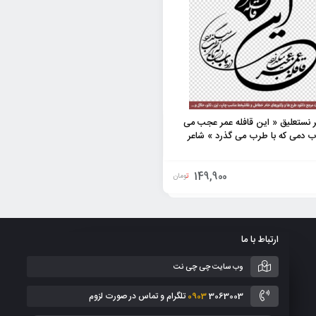
 نستعلیق « این قافله عمر عجب می
ب دمی که با طرب می گذرد » شاعر
149,900
تومان
ارتباط با ما
وب سایت چی چی نت
3063003 تلگرام و تماس در صورت لزوم
0903