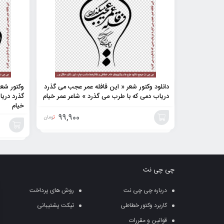
دانلود وکتور شعر « این قافله عمر عجب می گذرد
وکتور شعر
دریاب دمی که با طرب می گذرد » شاعر عمر خیام
گذرد دریا
خیام
99,900
تومان
افزودن
افزودن
به
به
چی چی نت
سبد
سبد
درباره چی چی نت
روش های پرداخت
کاربرد وکتور خطاطی
تیکت پشتیبانی
قوانین و مقررات