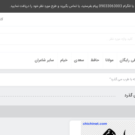
را دریافت نمایید.
کا
ی رایگان
مولانا
حافظ
سعدی
خیام
سایر شاعران
 با طرب می گذرد”
 گذرد