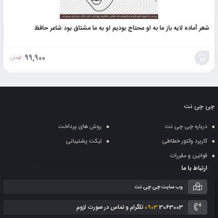
شعر آماده لایه باز ما به او محتاج بودیم او به ما مشتاق بود شاعر حافظ
99,900
تومان
افزودن
به
چی چی نت
سبد
درباره چی چی نت
روش های پرداخت
کاربرد وکتور خطاطی
تیکت پشتیبانی
قوانین و مقررات
ارتباط با ما
وب سایت چی چی نت
3063003 تلگرام و تماس در صورت لزوم
0903