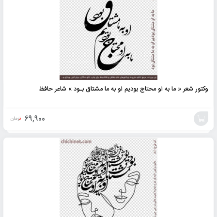
وکتور شعر « ما به او محتاج بودیم او به ما مشتاق بـود » شاعر حافظ
69,900
تومان
افزودن
به
سبد