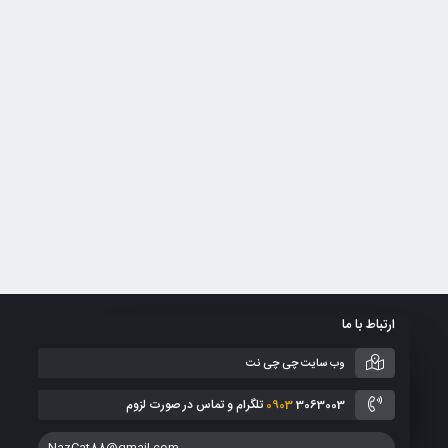
ارتباط با ما
وب سایت چی چی نت
3063003 تلگرام و تماس در صورت لزوم
0903