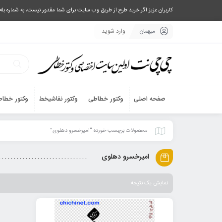
کاربران عزیز اگر خرید طرح از طریق وب سایت برای شما مقدور نیست، به شماره بله یا تلگرام 09033063003 پیام بفرستید، یا تماس بگیرید و طرح مورد نظر خود 
میهمان
وارد شوید
صفحه اصلی
وکتور خطاطی
وکتور نقاشیخط
وکتور خطاط
محصولات برچسب خورده “امیرخسرو دهلوی”
امیرخسرو دهلوی
نمایش یک نتیجه