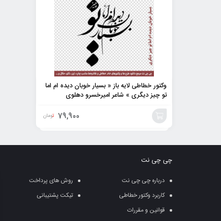
وکتور خطاطی لایه باز « بسیار خوبان دیده ام اما
تو چیز دیگری » شاعر امیرخسرو دهلوی
79,900
تومان
افزودن
به
چی چی نت
سبد
درباره چی چی نت
روش های پرداخت
کاربرد وکتور خطاطی
تیکت پشتیبانی
قوانین و مقررات