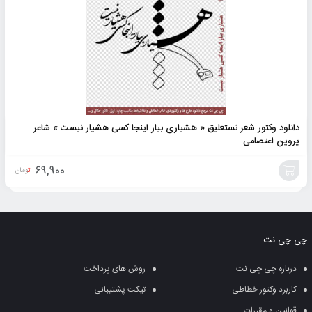
دانلود وکتور شعر نستعلیق « هشیاری بیار اینجا کسی هشیار نیست » شاعر
پروین اعتصامی
69,900
تومان
افزودن
به
چی چی نت
سبد
درباره چی چی نت
روش های پرداخت
کاربرد وکتور خطاطی
تیکت پشتیبانی
قوانین و مقررات