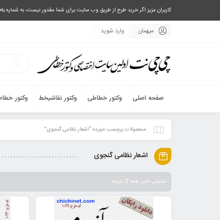
کاربران عزیز اگر خرید طرح از طریق وب سایت برای شما مقدور نیست، به شماره بله یا تلگرام 09033063003 پیام بفرستید، یا تماس بگیرید و طرح مورد نظر خود 
میهمان
وارد شوید
صفحه اصلی
وکتور خطاطی
وکتور نقاشیخط
وکتور خطاط
محصولات برچسب خورده “اشعار نظامی گنجوی”
اشعار نظامی گنجوی
نمایش دادن همه 3 نتیجه