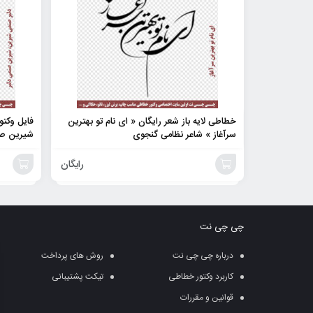
خطاطی لایه باز شعر رایگان « ای نام تو بهترین
فایل وکتو
سرآغاز » شاعر نظامی گنجوی
شیرین صن
رایگان
افزودن
افزودن
به
به
چی چی نت
سبد
سبد
درباره چی چی نت
روش های پرداخت
کاربرد وکتور خطاطی
تیکت پشتیبانی
قوانین و مقررات