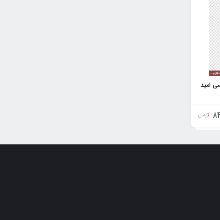
ی امید
84
تومان