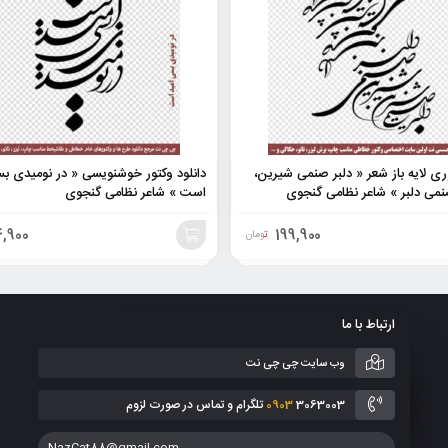
ری لایه باز شعر « دلبر صنمی شیرین،
دانلود وکتور خوشنویسی « در نومیدی بس
می دلبر » شاعر نظامی گنجوی
است » شاعر نظامی گنجوی
,900
199,900
تومان
افزودن
به
ارتباط با ما
سبد
وب سایت چی چی نت
3063003 تلگرام و تماس در صورت لزوم
0903