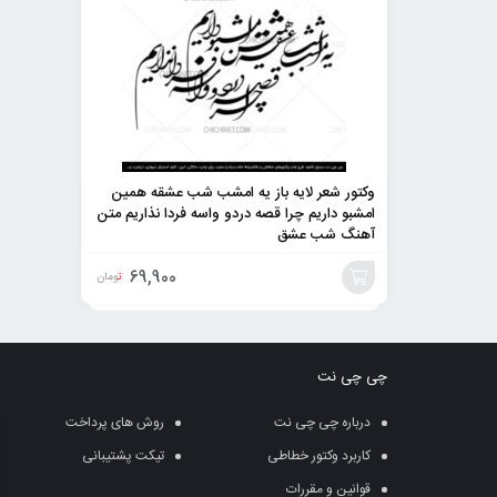
وکتور شعر لایه باز یه امشب شب عشقه همین
امشبو داریم چرا قصه دردو واسه فردا نذاریم متن
آهنگ شب عشق
69,900
تومان
افزودن
به
چی چی نت
سبد
درباره چی چی نت
روش های پرداخت
کاربرد وکتور خطاطی
تیکت پشتیبانی
قوانین و مقررات