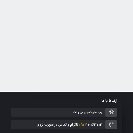
ارتباط با ما
وب سایت چی چی نت
3063003 تلگرام و تماس در صورت لزوم
0903