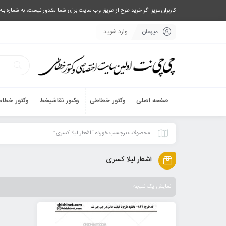
کاربران عزیز اگر خرید طرح از طریق وب سایت برای شما مقدور نیست، به شماره بله یا تلگرام 09033063003 پیام بفرستید، یا تماس بگیرید و طرح مورد نظر خود 
میهمان
وارد شوید
صفحه اصلی
وکتور خطاطی
وکتور نقاشیخط
وکتور خطاط
محصولات برچسب خورده “اشعار لیلا کسری”
اشعار لیلا کسری
نمایش یک نتیجه