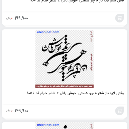
فایل شعر لایه باز « چو هستی، خوش باش » شاعر خیام کد ۱۰۶۰
199,900
تومان
افزودن
به
سبد
وکتور لایه باز شعر « چو هستی، خوش باش » شاعر خیام کد ۱۰۵۶
149,900
تومان
افزودن