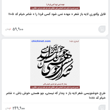
فایل وکتوری لایه باز شعر « عهده نمی شود کسی فردا را » شاعر خیام کد ۱۱۰۵
59,900
تومان
افزودن
به
سبد
طرح خوشنویسی شعر لایه باز « پندار که نیستی، چو هستی خوش باش » شاعر
خیام کد ۱۰۸۸
249,900
تومان