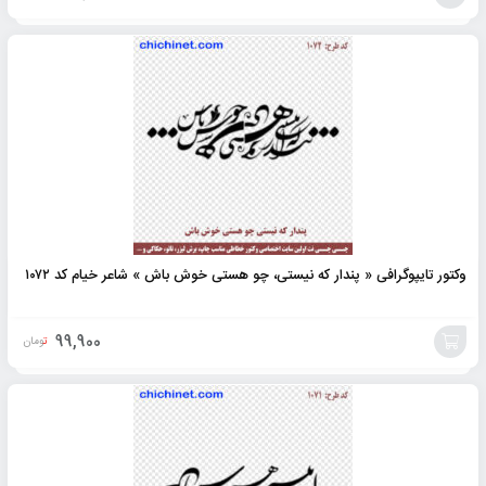
افزودن
به
سبد
وکتور تایپوگرافی « پندار که نیستی، چو هستی خوش باش » شاعر خیام کد ۱۰۷۲
99,900
تومان
افزودن
به
سبد