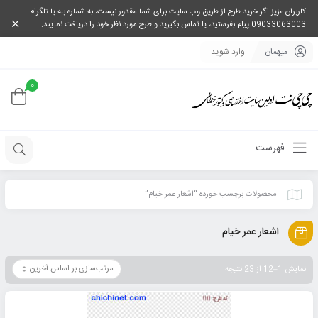
کاربران عزیز اگر خرید طرح از طریق وب سایت برای شما مقدور نیست، به شماره بله یا تلگرام
09033063003 پیام بفرستید، یا تماس بگیرید و طرح مورد نظر خود را دریافت نمایید.
میهمان
وارد شوید
0
فهرست
محصولات برچسب خورده “اشعار عمر خیام”
اشعار عمر خیام
نمایش 1–12 از 23 نتیجه