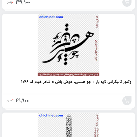
149,900
تومان
افزودن
به
سبد
وکتور کالیگرافی لایه باز « چو هستی، خوش باش » شاعر خیام کد ۱۰۴۶
49,900
تومان
افزودن
به
سبد