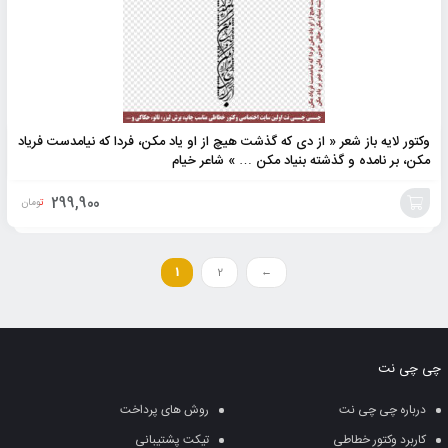
وکتور لایه باز شعر « از دی که گذشت هیچ از او یاد مکن، فردا که نیامدست فریاد
مکن، بر نامده و گذشته بنیاد مکن … » شاعر خیام
299,900
تومان
افزودن
به
1
2
←
سبد
چی چی نت
درباره چی چی نت
روش های پرداخت
کاربرد وکتور خطاطی
تیکت پشتیبانی