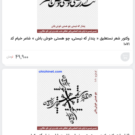
وکتور شعر نستعلیق « پندار که نیستی، چو هستی خوش باش » شاعر خیام کد
۱۰۷۱
49,900
تومان
افزودن
به
سبد