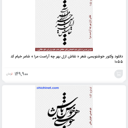
به
سبد
دانلود وکتور خوشنویسی شعر « نقاش ازل بهر چه آراست مرا » شاعر خیام کد
۱۰۵۵
149,900
تومان
افزودن
به
سبد