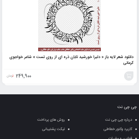
دانلود شعر لایه باز « دلبرا خورشید تابان ذره ای از روی تست » شاعر خواجوی
کرمانی
249,900
تومان
افزودن
به
چی چی نت
سبد
درباره چی چی نت
روش های پرداخت
کاربرد وکتور خطاطی
تیکت پشتیبانی
قوانین و مقررات