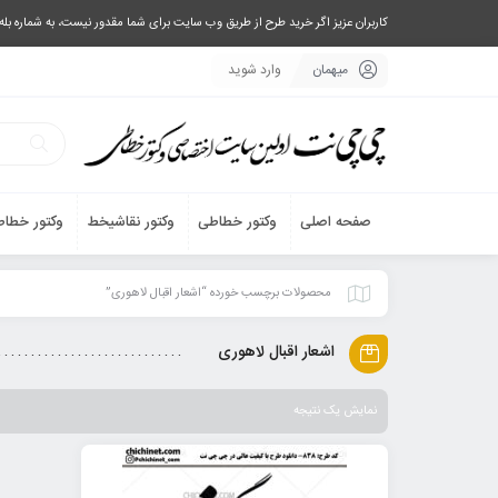
کاربران عزیز اگر خرید طرح از طریق وب سایت برای شما مقدور نیست، به شماره بله یا تلگرام 09033063003 پیام بفرستید، یا تماس بگیرید و طرح مورد نظر خود 
میهمان
وارد شوید
صفحه اصلی
وکتور خطاطی
وکتور نقاشیخط
وکتور خطاط
محصولات برچسب خورده “اشعار اقبال لاهوری”
اشعار اقبال لاهوری
نمایش یک نتیجه