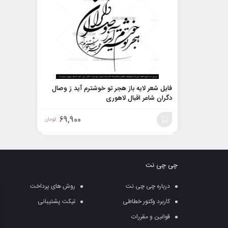
فایل شعر لایه باز هجر تو خوشترم آید ز وصال
دگران شاعر اقبال لاهوری
69,900
تومان
افزودن
به
چی چی نت
سبد
درباره چی چی نت
روش های پرداخت
کاربرد وکتور خطاطی
تیکت پشتیبانی
قوانین و مقررات