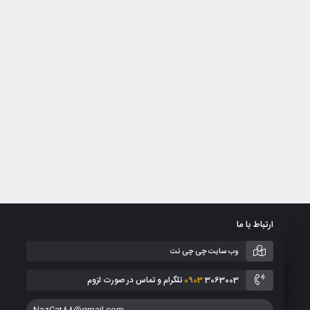
ارتباط با ما
وب سایت چی چی نت
3063003 تلگرام و تماس در صورت لزوم
0903