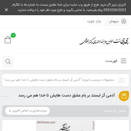
کاربران عزیز اگر خرید طرح از طریق وب سایت برای شما مقدور نیست، به شماره بله یا تلگرام
09033063003 پیام بفرستید، یا تماس بگیرید و طرح مورد نظر خود را دریافت نمایید.
میهمان
وارد شوید
0
فهرست
محصولات برچسب خورده “آدمی گر ایستد بر بام عشق دست هایش تا خدا هم می رسد”
آدمی گر ایستد بر بام عشق دست هایش تا خدا هم می رسد
نمایش یک نتیجه