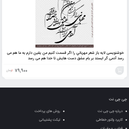
خوشنویسی لایه باز شعر مهرباني را اگر قسمت كنيم من یقین دارم به ما هم می
رسد آدمی گر ایستد بر بام عشق دست هایش تا خدا هم می رسد
79,900
تومان
افزودن
به
چی چی نت
سبد
درباره چی چی نت
روش های پرداخت
کاربرد وکتور خطاطی
تیکت پشتیبانی
قوانین و مقررات