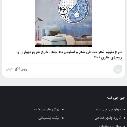
طرح تقویم شعر خطاطی شعر و اسلیمی بته جقه ، طرح تقویم دیواری و
رومیزی هنری ۱۴۰۱
149,000
تومان
افزودن
به
چی چی نت
سبد
درباره چی چی نت
روش های پرداخت
کاربرد وکتور خطاطی
تیکت پشتیبانی
قوانین و مقررات