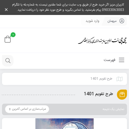
کاربران عزیز اگر خرید طرح از طریق وب سایت برای شما مقدور نیست، به شماره بله یا تلگرام
09033063003 پیام بفرستید، یا تماس بگیرید و طرح مورد نظر خود را دریافت نمایید.
میهمان
وارد شوید
0
فهرست
طرح تقویم 1401
طرح تقویم 1401
نمایش یک نتیجه