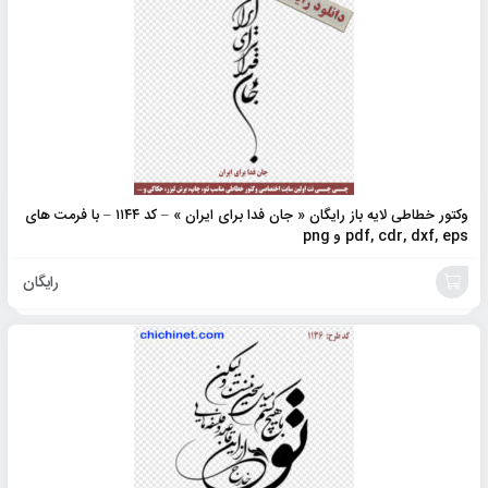
به
سبد
وکتور خطاطی لایه باز رایگان « جان فدا برای ایران » – کد ۱۱۴۴ – با فرمت های
pdf, cdr, dxf, eps و png
رایگان
افزودن
به
سبد