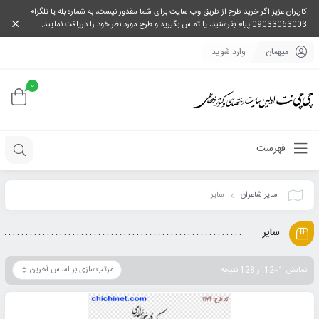
کاربران عزیز اگر خرید طرح از طریق وب سایت برای شما مقدور نیست، به شماره بله یا تلگرام
09033063003 پیام بفرستید، یا تماس بگیرید و طرح مورد نظر خود را دریافت نمایید.
میهمان
وارد شوید
0
فهرست
سایر شاعران
سایر
سایر
نمایش 1–12 از 128 نتیجه