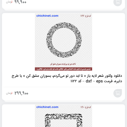
99,900
تومان
افزودن
به
سبد
دانلود وکتور شعر لایه باز « تا ابد دور تو می‌گردم‌، بسوزان عشق کن » با طرح
دایره، فرمت dxf – eps – کد ۱۱۲۲
299,900
تومان
افزودن
به
سبد