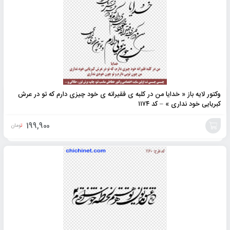
وکتور لایه باز « خدایا من در کلبه ی فقیرانه ی خود چیزی دارم که تو در عرش
کبریایی خود نداری » – کد ۱۱۷۴
199,900
تومان
افزودن
به
سبد