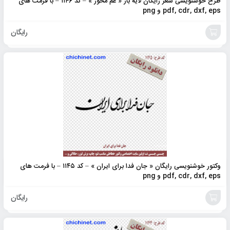
طرح خوشنویسی شعر رایگان لایه باز « غم مخور » – کد ۱۱۴۶ – با فرمت های
pdf, cdr, dxf, eps و png
رایگان
افزودن
به
سبد
وکتور خوشنویسی رایگان « جان فدا برای ایران » – کد ۱۱۴۵ – با فرمت های
pdf, cdr, dxf, eps و png
رایگان
افزودن