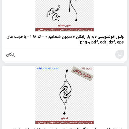
وکتور خوشنویسی لایه باز رایگان « مدیون شهداییم » – کد ۱۱۴۸ – با فرمت های
pdf, cdr, dxf, eps و png
رایگان
افزودن
به
سبد