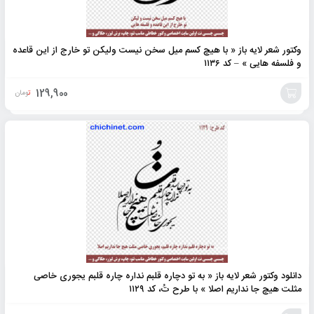
وکتور شعر لایه باز « با هیچ کسم میل سخن نیست ولیکن تو خارج از این قاعده
و فلسفه هایی » – کد ۱۱۳۶
129,900
تومان
افزودن
به
سبد
دانلود وکتور شعر لایه باز « به تو دچاره قلبم نداره چاره قلبم یجوری خاصی
مثلت هیچ جا نداریم اصلا » با طرح تُ، کد ۱۱۲۹