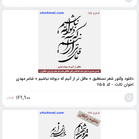
افزودن
به
سبد
دانلود وکتور شعر نستعلیق « عاقل تر از آنیم که دیوانه نباشیم » شاعر مهدی
اخوان ثالث – کد ۱۱۵۵
149,900
تومان
افزودن
به
سبد