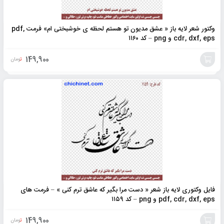
وکتور شعر لایه باز « عشق مدیون تو هستم لحظه ی خوشبختی ام» فرمت pdf,
cdr, dxf, eps و png – کد ۱۱۶۰
149,900
تومان
افزودن
به
سبد
فایل وکتوری لایه باز شعر « دست مرا بگیر که عاشق ترم کنی » – فرمت های
pdf, cdr, dxf, eps و png – کد ۱۱۵۹
149,900
تومان