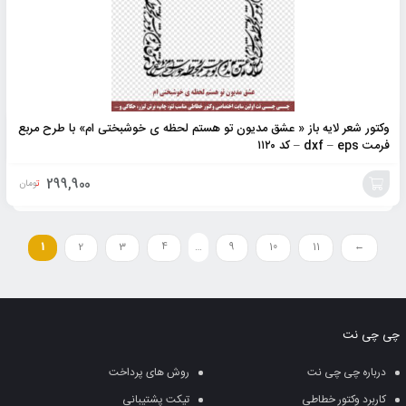
وکتور شعر لایه باز « عشق مدیون تو هستم لحظه ی خوشبختی ام» با طرح مربع
فرمت dxf – eps – کد ۱۱۲۰
299,900
تومان
افزودن
به
1
2
3
4
…
9
10
11
←
سبد
چی چی نت
درباره چی چی نت
روش های پرداخت
کاربرد وکتور خطاطی
تیکت پشتیبانی