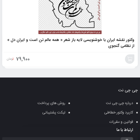
وکتور نقشه ایران با خوشنویسی لایه باز شعر « همه عالم تن است و ایران دل »
از نظامی گنجوی
79,900
تومان
افزودن
به
چی چی نت
سبد
درباره چی چی نت
روش های پرداخت
کاربرد وکتور خطاطی
تیکت پشتیبانی
قوانین و مقررات
ارتباط با ما