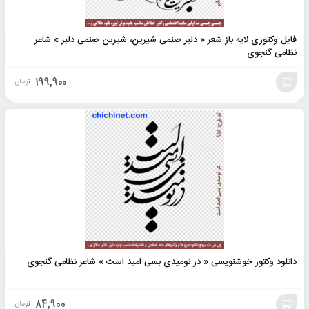
فایل وکتوری لایه باز شعر « دلبر صنمی شیرین، شیرین صنمی دلبر » شاعر
نظامی گنجوی
199,900
تومان
افزودن
به
سبد
دانلود وکتور خوشنویسی « در نومیدی بسی امید است » شاعر نظامی گنجوی
84,900
تومان