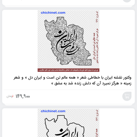
افزودن
به
سبد
وکتور نقشه ایران با خطاطی شعر « همه عالم تن است و ایران دل » و شعر
زمینه « هرگز نمیرد آن که دلش زنده شد به عشق »
149,900
تومان
افزودن
به
سبد