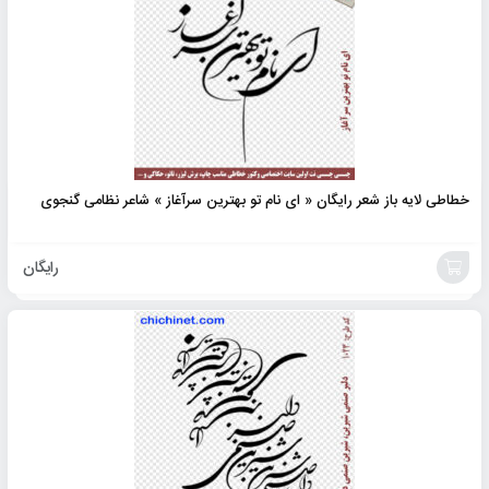
خطاطی لایه باز شعر رایگان « ای نام تو بهترین سرآغاز » شاعر نظامی گنجوی
رایگان
افزودن
به
سبد