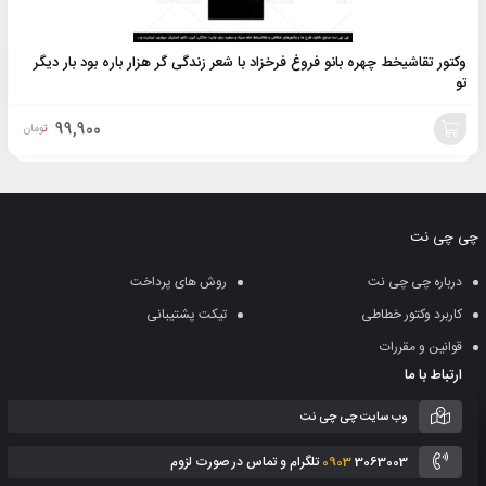
وکتور تقاشیخط چهره بانو فروغ فرخزاد با شعر زندگی گر هزار باره بود بار دیگر
تو
99,900
تومان
افزودن
به
چی چی نت
سبد
درباره چی چی نت
روش های پرداخت
کاربرد وکتور خطاطی
تیکت پشتیبانی
قوانین و مقررات
ارتباط با ما
وب سایت چی چی نت
3063003 تلگرام و تماس در صورت لزوم
0903