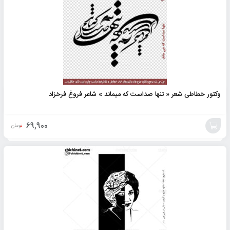
وکتور خطاطی شعر « تنها صداست که میماند » شاعر فروغ فرخزاد
69,900
تومان
افزودن
به
سبد