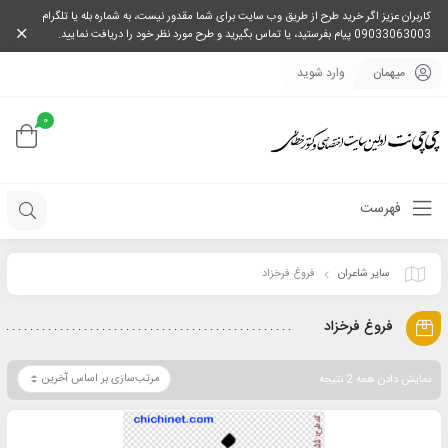
کاربران عزیز اگر خرید طرح از طریق وب سایت برای شما مقدور نیست، به شماره بله یا تلگرام
09033063003 پیام بفرستید، یا تماس بگیرید و طرح مورد نظر خود را دریافت نمایید.
میهمان
وارد شوید
0
فهرست
سایر شاعران
فروغ فرخزاد
فروغ فرخزاد
نمایش دادن همه 2 نتیجه