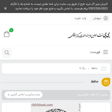
کاربران عزیز اگر خرید طرح از طریق وب سایت برای شما مقدور نیست، به شماره بله یا تلگرام
09033063003 پیام بفرستید، یا تماس بگیرید و طرح مورد نظر خود را دریافت نمایید.
میهمان
وارد شوید
0
فهرست
حافظ
برگه 4
حافظ
نمایش 37–48 از 68 نتیجه