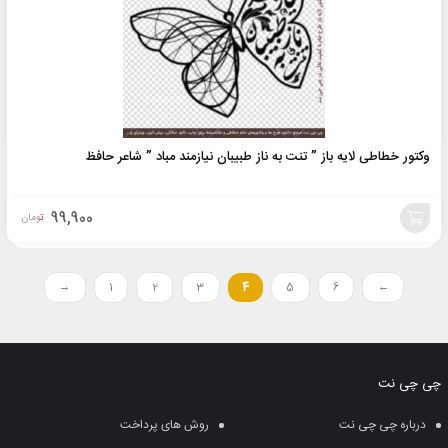
سبد
وکتور خطاطی لایه باز ” تنت به ناز طبیبان نیازمند مباد ” شاعر حافظ
99,900
تومان
افزودن
به
→
1
2
3
4
5
6
←
سبد
چی چی نت
درباره چی چی نت
روش های پرداخت