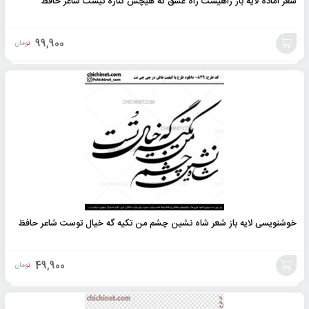
شعر آماده لایه باز راهیست راه عشق که هیچش کناره نیست شاعر حافظ
99,900
تومان
افزودن
به
سبد
خوشنویسی لایه باز شعر شاه نشین چشم من تکیه گه خیال توست شاعر حافظ
49,900
تومان
افزودن