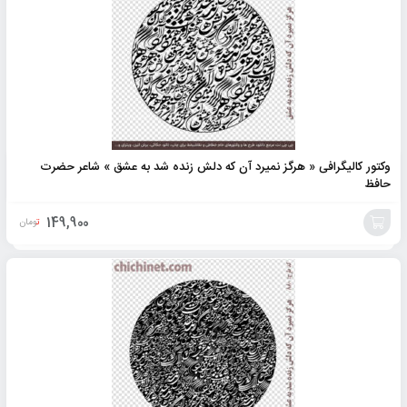
وکتور کالیگرافی « هرگز نمیرد آن که دلش زنده شد به عشق » شاعر حضرت
حافظ
149,900
تومان
افزودن
به
سبد